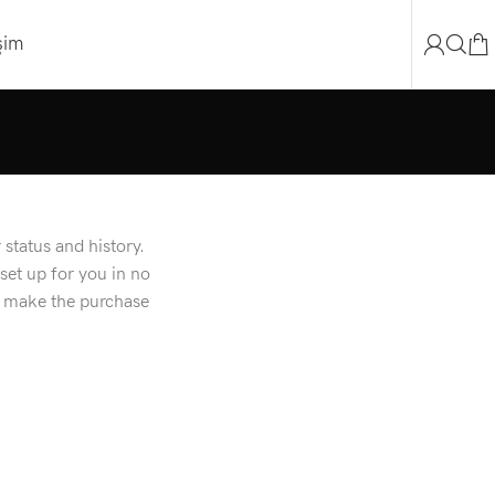
işim
 status and history.
 set up for you in no
o make the purchase