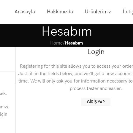
Anasayfa
Hakkımızda
Ürünlerimiz
İlet
Hesabım
Home
/
Hesabım
Login
Registering for this site allows you to access your order
Just fill in the fields below, and we'll get a new account
time. We will only ask you for information necessary t
process faster and easier.
cek.
GIRIŞ YAP
ınıza
için