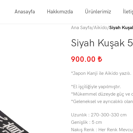
Anasayfa
Hakkımızda
Ürünlerimiz
İlet
Ana Sayfa
/
Aikido
/
Siyah Kuşak
Siyah Kuşak 5
900.00
₺
*Japon Kanji ile Aikido yazılı.
*El işçiliğiyle yapılmıştır.
*Mükemmel düzeyde güç ve da
*Geleneksel ve ayrıcalıklı ola
Uzunlık : 270-300-330 cm
Genişlik : 5 cm
Nakış Renk : Her Renk Mevcu