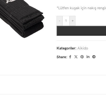
*Lütfen kuşak için nakış rengi
-
+
Kategoriler:
Aikido
Share: