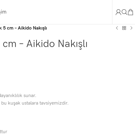
işim
 5 cm – Aikido Nakışlı
 cm – Aikido Nakışlı
yanıklılık sunar.
n bu kuşak ustalara tavsiyemizdir.
ttur