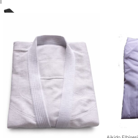
İlgili ürünler
Aikido Elbises